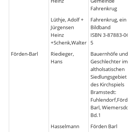
Heinz
Gemeinde
Fahrenkrug
Lüthje, Adolf +
Fahrenkrug, ein
Jürgensen
Bildband
Heinz
ISBN 3-87883-064
+Schenk,Walter
5
Förden-Barl
Riedieger,
Bauernhöfe und
Hans
Geschlechter im
altholsatischen
Siedlungsgebiet
des Kirchspiels
Bramstedt:
Fuhlendorf,Förde
Barl, Wiemersdorf
Bd.1
Hasselmann
Förden Barl