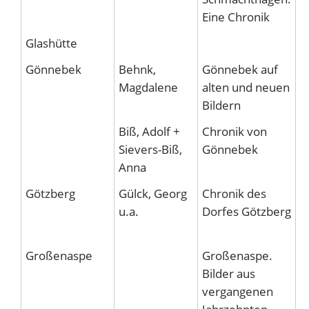
Eine Chronik
Glashütte
Gönnebek
Behnk,
Gönnebek auf
G
Magdalene
alten und neuen
Bildern
Biß, Adolf +
Chronik von
G
Sievers-Biß,
Gönnebek
Anna
Götzberg
Gülck, Georg
Chronik des
H
u.a.
Dorfes Götzberg
D
V
Großenaspe
Großenaspe.
G
Bilder aus
vergangenen