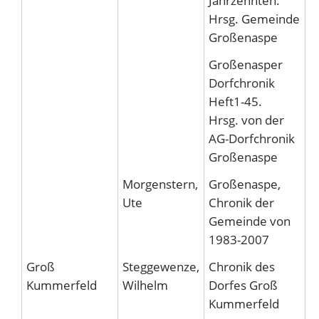
Jahrzehnten.
Hrsg. Gemeinde
Großenaspe
Großenasper
G
Dorfchronik
Heft1-45.
Hrsg. von der
AG-Dorfchronik
Großenaspe
Morgenstern,
Großenaspe,
Ute
Chronik der
Gemeinde von
1983-2007
Groß
Steggewenze,
Chronik des
G
Kummerfeld
Wilhelm
Dorfes Groß
K
Kummerfeld