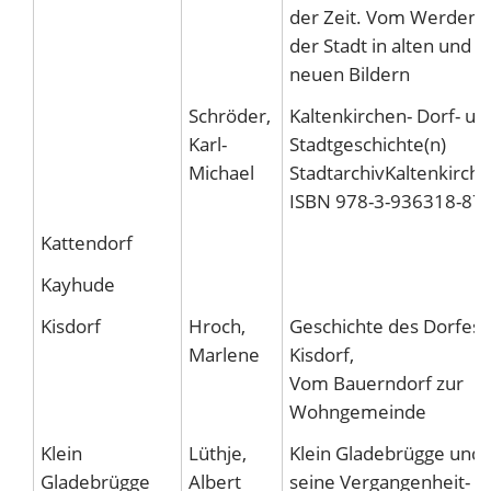
der Zeit. Vom Werden
der Stadt in alten und
neuen Bildern
Schröder,
Kaltenkirchen- Dorf- un
Karl-
Stadtgeschichte(n)
Michael
StadtarchivKaltenkirch
ISBN 978-3-936318-87-
Kattendorf
Kayhude
Kisdorf
Hroch,
Geschichte des Dorfes
Marlene
Kisdorf,
Vom Bauerndorf zur
Wohngemeinde
Klein
Lüthje,
Klein Gladebrügge und
Gladebrügge
Albert
seine Vergangenheit-