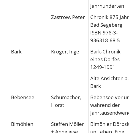
Jahrhunderten
Zastrow, Peter
Chronik 875 Jahre
Bad Segeberg
ISBN 978-3-
936318-68-5
Bark
Kröger, Inge
Bark-Chronik
eines Dorfes
1249-1991
Alte Ansichten aus
Bark
Bebensee
Schumacher,
Bebensee vor und
Horst
während der
Jahrtausendwend
Bimöhlen
Steffen Möller
Bimöhler Dörpslü
+ Anneliese
un Leben. Eine