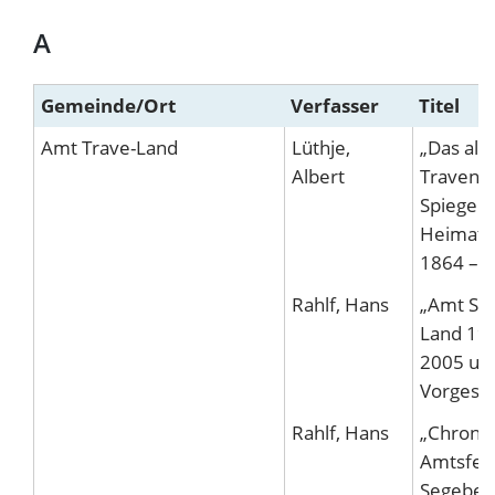
A
Gemeinde/Ort
Verfasser
Titel
Amt Trave-Land
Lüthje,
„Das alt
Albert
Traventh
Spiegel 
Heimatp
1864 – 
Rahlf, Hans
„Amt Se
Land 197
2005 un
Vorgesch
Rahlf, Hans
„Chronik
Amtsfeu
Segeber