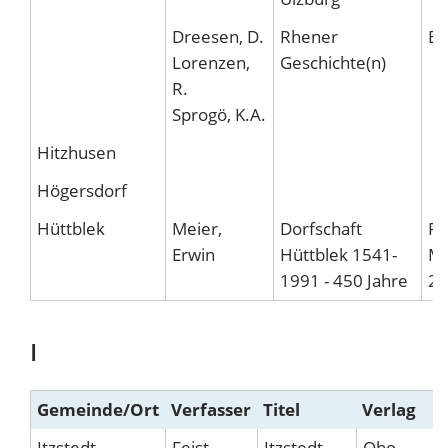
Dreesen, D.
Rhener
Ei
Lorenzen,
Geschichte(n)
R.
Sprogö, K.A.
Hitzhusen
Högersdorf
Hüttblek
Meier,
Dorfschaft
Pr
Erwin
Hüttblek 1541-
Mo
1991 - 450 Jahre
22
I
Gemeinde/Ort
Verfasser
Titel
Verlag
Itzstedt
Feist,
Itzstedt-
Oho