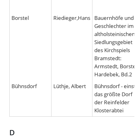
Borstel
Riedieger,Hans
Bauernhöfe und
Geschlechter im
altholsteinischen
Siedlungsgebiet
des Kirchspiels
Bramstedt:
Armstedt, Borstel,
Hardebek, Bd.2
Bühnsdorf
Lüthje, Albert
Bühnsdorf - einst
das größte Dorf
der Reinfelder
Klosterabtei
D