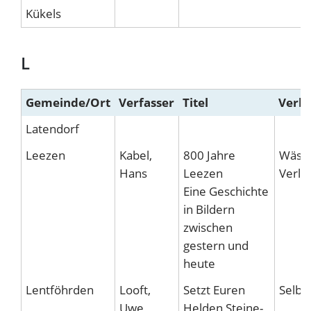
Kükels
L
Gemeinde/Ort
Verfasser
Titel
Verla
Latendorf
Leezen
Kabel,
800 Jahre
Wäse
Hans
Leezen
Verla
Eine Geschichte
in Bildern
zwischen
gestern und
heute
Lentföhrden
Looft,
Setzt Euren
Selbs
Uwe
Helden Steine-