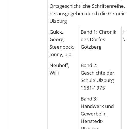
Ortsgeschichtliche Schriftenreihe, B
herausgegeben durch die Gemeind
Ulzburg
Gülck,
Band 1: Chronik
Hu
Georg,
des Dorfes
Ve
Steenbock,
Götzberg
Jonny, u.a.
Neuhoff,
Band 2:
Willi
Geschichte der
Schule Ulzburg
1681-1975
Band 3:
Handwerk und
Gewerbe in
Henstedt-
Ulzburg