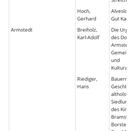
Hoch,
Alvesloh
Gerhard
Gut Kad
Armstedt
Breiholz,
Die Urge
Karl-Adolf
des Dorf
Armstedt
Gemeind
und
Kultura
Riediger,
Bauernh
Hans
Geschlec
altholst
Siedlung
des Kirc
Bramste
Borstel,