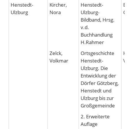
Henstedt-
Kircher,
Henstedt-
Ed
Ulzburg
Nora
Ulzburg-
Gö
Bildband, Hrsg.
v.d.
Buchhandlung
H.Rahmer
Zelck,
Ortsgeschichte
Hu
Volkmar
Henstedt-
Ve
Ulzburg. Die
Entwicklung der
Dörfer Götzberg,
Henstedt und
Ulzburg bis zur
Großgemeinde
2. Erweiterte
Auflage