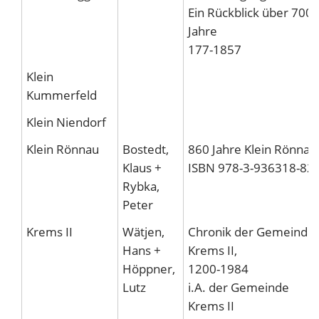
Ein Rückblick über 700
Jahre
177-1857
Klein
Kummerfeld
Klein Niendorf
Klein Rönnau
Bostedt,
860 Jahre Klein Rönnau
Klaus +
ISBN 978-3-936318-82-
Rybka,
Peter
Krems II
Wätjen,
Chronik der Gemeinde
Hans +
Krems II,
Höppner,
1200-1984
Lutz
i.A. der Gemeinde
Krems II