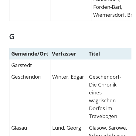
Förden-Barl,
Wiemersdorf, Bd.
G
Gemeinde/Ort
Verfasser
Titel
V
Garstedt
Geschendorf
Winter, Edgar
Geschendorf-
W
Die Chronik
V
eines
wagrischen
Dorfes im
Travebogen
Glasau
Lund, Georg
Glasow, Sarowe,
W
Schmachthagen.
V