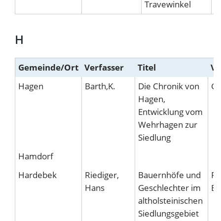
Travewinkel
D
H
Gemeinde/Ort
Verfasser
Titel
Ve
Hagen
Barth,K.
Die Chronik von
Gl
Hagen,
Entwicklung vom
Wehrhagen zur
Siedlung
Hamdorf
Hardebek
Riediger,
Bauernhöfe und
Ro
Hans
Geschlechter im
Br
altholsteinischen
Siedlungsgebiet