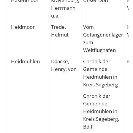
Hasenmoor
Krayenborg,
Unser Dorf
Hu
Herrmann
Ve
u.a.
Heidmoor
Trede,
Vom
Hu
Helmut
Gefangenenlager
Ve
zum
Weltflughafen
Heidmühlen
Daacke,
Chronik der
He
Henry, von
Gemeinde
Heidmühlen in
Kreis Segeberg
Chronik der
Gemeinde
Heidmühlen in
Kreis Segeberg,
Bd.II