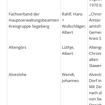
1970 bis
Fachverband der
Rahlf, Hans
„Chronik
Hauptverwaltungsbeamten
+
Ämter u
Kreisgruppe Segeberg
Wollschläger,
amtsfre
Albert
Gemeind
Kreis Se
Altengörs
Lüthje,
Altengör
Albert
Chronik 
alten
Slawend
Alveslohe
Wendt,
Alveslohe
Johannes
Dorf in H
Mit Zei
nach alt
von Swa
Streich.