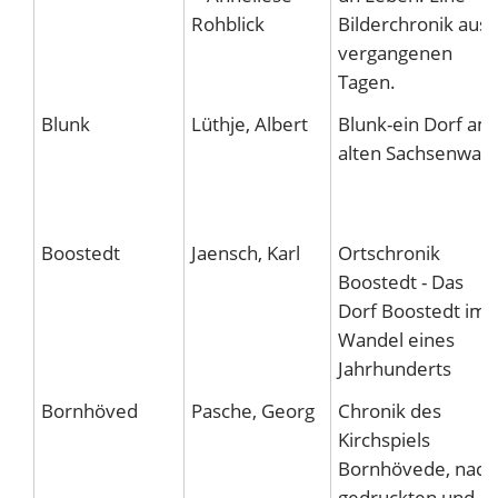
Rohblick
Bilderchronik aus
vergangenen
Tagen.
Blunk
Lüthje, Albert
Blunk-ein Dorf am
alten Sachsenwall
Boostedt
Jaensch, Karl
Ortschronik
Boostedt - Das
Dorf Boostedt im
Wandel eines
Jahrhunderts
Bornhöved
Pasche, Georg
Chronik des
Kirchspiels
Bornhövede, nach
gedruckten und