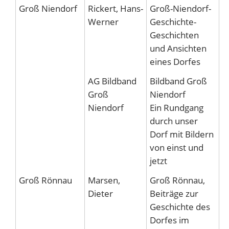
Groß Niendorf
Rickert, Hans-
Groß-Niendorf-
H
Werner
Geschichte-
D
Geschichten
V
und Ansichten
eines Dorfes
AG Bildband
Bildband Groß
M
Groß
Niendorf
G
Niendorf
Ein Rundgang
durch unser
Dorf mit Bildern
von einst und
jetzt
Groß Rönnau
Marsen,
Groß Rönnau,
E
Dieter
Beiträge zur
E
Geschichte des
P
Dorfes im
V