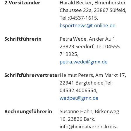
2.Vorsitzender
Harald Becker, Elmenhorster
Chaussee 22a, 23867 Sülfeld,
Tel.:04537-1615,
bsportnews@t-online.de
Schriftführerin
Petra Wede, An der Au 1,
23823 Seedorf, Tel: 04555-
719925,
petra.wede@gmx.de
Schriftführervertreter
Helmut Peters, Am Markt 17,
22941 Bargteheide,Tel:
04532-4006554,
wedpet@gmx.de
Rechnungsführerin
Susanne Hahn, Birkenweg
16, 23826 Bark,
info@heimatverein-kreis-