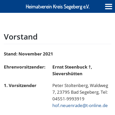
Heimatverein Kreis Segeberg e.V.
Skip
to
content
Vorstand
Stand: November 2021
Ehrenvorsitzender:
Ernst Steenbuck †,
Sievershütten
1. Vorsitzender
Peter Stoltenberg, Waldweg
7, 23795 Bad Segeberg, Tel:
04551-9993919
hof.neuenrade@t-online.de