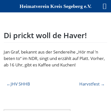
Heimatverein Kreis Segeberg e.V.
Skip
to
content
Di prickt woll de Haver!
Jan Graf, bekannt aus der Sendereihe „Hör mal ’n
beten to“ im NDR, singt und erzählt auf Platt. Vorher,
ab 16 Uhr, gibt es Kaffee und Kuchen!
Beitragsnavigation
JHV SHHB
Harvstfest