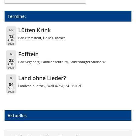
Termine:
Lütten Krink
DO.
13
Bad Bramstedt, Halle Fülscher
AUG.
2026
Fofftein
SA.
22
Bad Segeberg, Familienzentrum, Falkenburger Straße 92
AUG.
2026
Land ohne Lieder?
FR.
04
Landesbibliothek, Wall 47/51, 24103 Kiel
SEP.
2026
Aktuelles