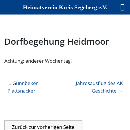
Heimatverein Kreis Segeberg e.V.
Skip
to
content
Dorfbegehung Heidmoor
Achtung: anderer Wochentag!
Beitragsnavigation
Günnbeker
Jahresausflug des AK
Plattsnacker
Geschichte