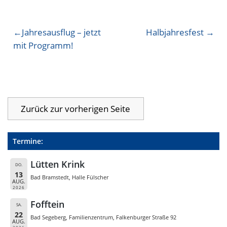
Beitragsnavigation
Jahresausflug – jetzt
Halbjahresfest
mit Programm!
Termine:
Lütten Krink
DO.
13
Bad Bramstedt, Halle Fülscher
AUG.
2026
Fofftein
SA.
22
Bad Segeberg, Familienzentrum, Falkenburger Straße 92
AUG.