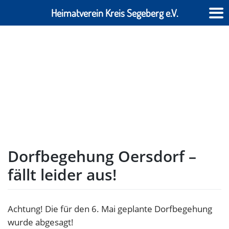
Heimatverein Kreis Segeberg e.V.
Skip
to
content
Dorfbegehung Oersdorf –
fällt leider aus!
Achtung! Die für den 6. Mai geplante Dorfbegehung
wurde abgesagt!