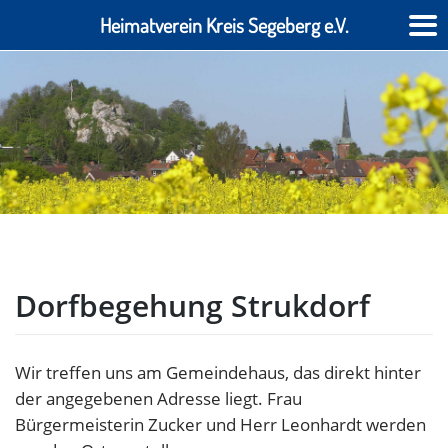
Heimatverein Kreis Segeberg e.V.
Skip
to
Heimatverein des Kreises Segeberg e.V.
content
Dorfbegehung Strukdorf
Wir treffen uns am Gemeindehaus, das direkt hinter
der angegebenen Adresse liegt. Frau
Bürgermeisterin Zucker und Herr Leonhardt werden