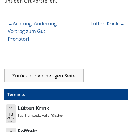
uns den Ort vorstellen.
Beitragsnavigation
Achtung, Änderung!
Lütten Krink
Vortrag zum Gut
Pronstorf
Termine:
Lütten Krink
DO.
13
Bad Bramstedt, Halle Fülscher
AUG.
2026
Fofftein
SA.