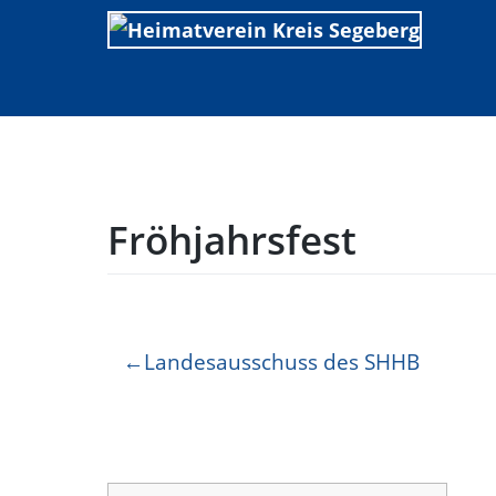
Skip
to
content
Fröhjahrsfest
Beitragsnavigation
Landesausschuss des SHHB