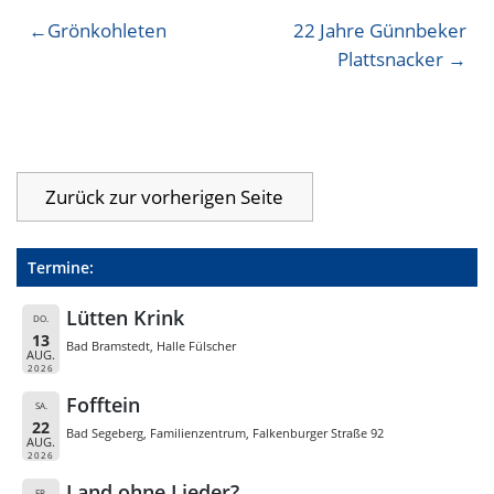
Beitragsnavigation
Grönkohleten
22 Jahre Günnbeker
Plattsnacker
Termine:
Lütten Krink
DO.
13
Bad Bramstedt, Halle Fülscher
AUG.
2026
Fofftein
SA.
22
Bad Segeberg, Familienzentrum, Falkenburger Straße 92
AUG.
2026
Land ohne Lieder?
FR.