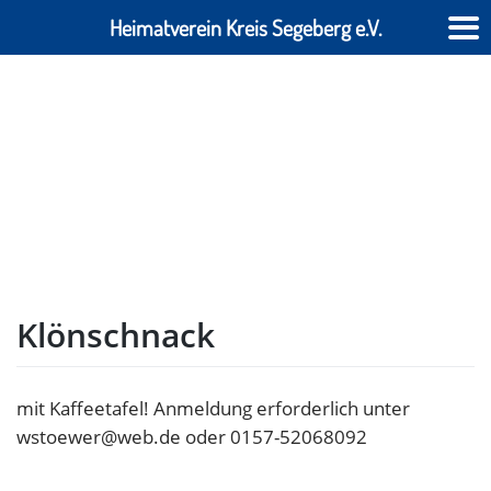
Heimatverein Kreis Segeberg e.V.
Skip
to
content
Klönschnack
mit Kaffeetafel! Anmeldung erforderlich unter
wstoewer@web.de oder 0157-52068092