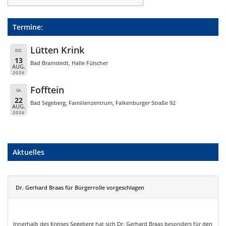
Termine:
Lütten Krink
DO.
13
Bad Bramstedt, Halle Fülscher
AUG.
2026
Fofftein
SA.
22
Bad Segeberg, Familienzentrum, Falkenburger Straße 92
AUG.
2026
Aktuelles
Dr. Gerhard Braas für Bürgerrolle vorgeschlagen
Innerhalb des Kreises Segeberg hat sich Dr. Gerhard Braas besonders für den