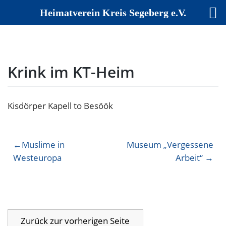
Heimatverein Kreis Segeberg e.V.
Skip
to
content
Krink im KT-Heim
Kisdörper Kapell to Besöök
Beitragsnavigation
Muslime in
Museum „Vergessene
Westeuropa
Arbeit“