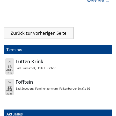
werden!
Termine:
Lütten Krink
DO.
13
Bad Bramstedt, Halle Fülscher
AUG.
2026
Fofftein
SA.
22
Bad Segeberg, Familienzentrum, Falkenburger Straße 92
AUG.
2026
Aktuelles