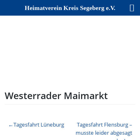
Heimatverein Kreis Segeberg e.V.
Skip
to
content
Westerrader Maimarkt
Beitragsnavigation
Tagesfahrt Lüneburg
Tagesfahrt Flensburg –
musste leider abgesagt