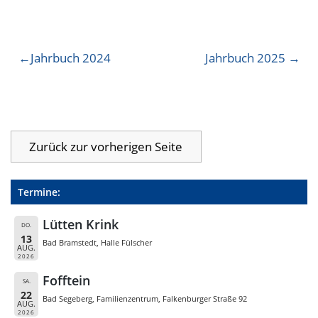
Beitragsnavigation
Jahrbuch 2024
Jahrbuch 2025
Termine:
Lütten Krink
DO.
13
Bad Bramstedt, Halle Fülscher
AUG.
2026
Fofftein
SA.
22
Bad Segeberg, Familienzentrum, Falkenburger Straße 92
AUG.
2026