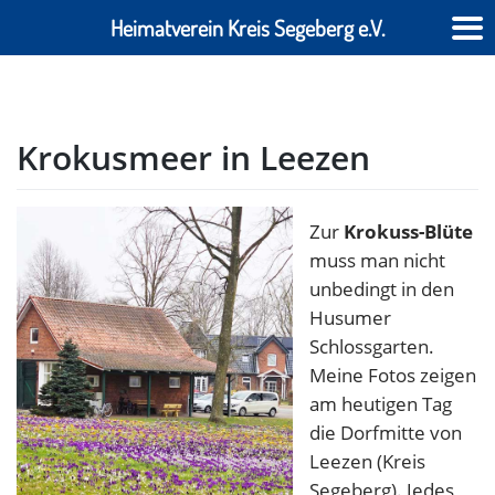
Heimatverein Kreis Segeberg e.V.
Skip
to
content
Krokusmeer in Leezen
Zur
Krokuss-Blüte
muss man nicht
unbedingt in den
Husumer
Schlossgarten.
Meine Fotos zeigen
am heutigen Tag
die Dorfmitte von
Leezen (Kreis
Segeberg). Jedes