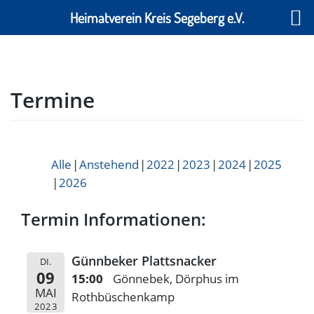
Heimatverein Kreis Segeberg e.V.
Skip
to
content
Termine
Alle
Anstehend
2022
2023
2024
2025
2026
Termin Informationen:
Günnbeker Plattsnacker
DI.
09
15:00
Gönnebek, Dörphus im
MAI
Rothbüschenkamp
2023