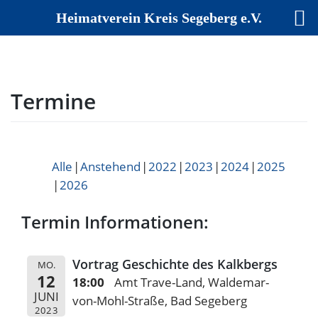
Heimatverein Kreis Segeberg e.V.
Skip
to
content
Termine
Alle
Anstehend
2022
2023
2024
2025
2026
Termin Informationen:
Vortrag Geschichte des Kalkbergs
MO.
12
18:00
Amt Trave-Land, Waldemar-
JUNI
von-Mohl-Straße, Bad Segeberg
2023