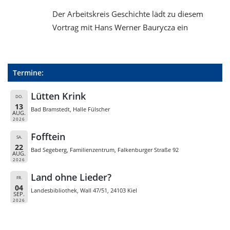
Der Arbeitskreis Geschichte lädt zu diesem
Vortrag mit Hans Werner Baurycza ein
Termine:
Lütten Krink
DO.
13
Bad Bramstedt, Halle Fülscher
AUG.
2026
Fofftein
SA.
22
Bad Segeberg, Familienzentrum, Falkenburger Straße 92
AUG.
2026
Land ohne Lieder?
FR.
04
Landesbibliothek, Wall 47/51, 24103 Kiel
SEP.
2026