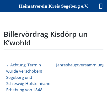
Heimatverein Kreis Segeberg e.V.
Skip
to
content
Billervördrag Kisdörp un
K’wohld
Beitragsnavigation
Achtung, Termin
Jahreshauptversammlung
wurde verschoben!
Segeberg und
Schleswig-Holsteinische
Erhebung von 1848