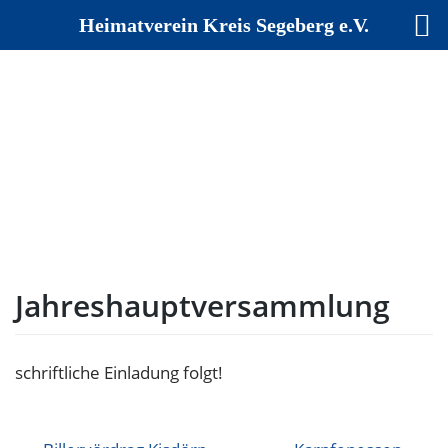
Heimatverein Kreis Segeberg e.V.
Skip
to
content
Jahreshauptversammlung
schriftliche Einladung folgt!
Beitragsnavigation