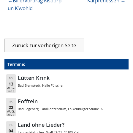
Billervördrag Kisdörp
Karpfenessen
un K’wohld
Termine:
Lütten Krink
DO.
13
Bad Bramstedt, Halle Fülscher
AUG.
2026
Fofftein
SA.
22
Bad Segeberg, Familienzentrum, Falkenburger Straße 92
AUG.
2026
Land ohne Lieder?
FR.
04
Landesbibliothek, Wall 47/51, 24103 Kiel