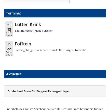
Termine:
Lütten Krink
DO.
13
Bad Bramstedt, Halle Fülscher
AUG.
2026
Fofftein
SA.
22
Bad Segeberg, Familienzentrum, Falkenburger Straße 92
AUG.
2026
Aktuelles
Dr. Gerhard Braas für Bürgerrolle vorgeschlagen
Innerhalb des Kreises Segeberg hat sich Dr. Gerhard Braas besonders für den