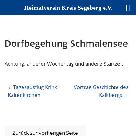
Heimatverein Kreis Segeberg e.V.
Skip
to
content
Dorfbegehung Schmalensee
Achtung: anderer Wochentag und andere Startzeit!
Beitragsnavigation
Tagesausflug Krink
Vortrag Geschichte des
Kaltenkirchen
Kalkbergs