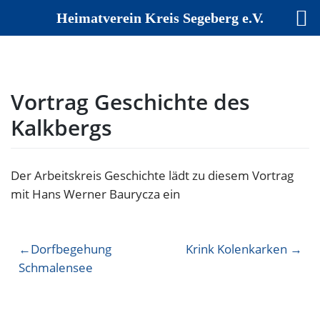
Heimatverein Kreis Segeberg e.V.
Skip
to
content
Vortrag Geschichte des
Kalkbergs
Der Arbeitskreis Geschichte lädt zu diesem Vortrag
mit Hans Werner Baurycza ein
Beitragsnavigation
Dorfbegehung
Krink Kolenkarken
Schmalensee