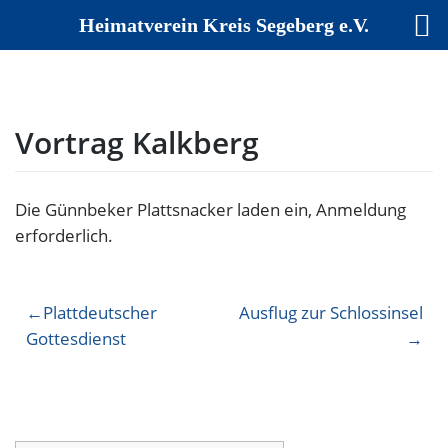
Heimatverein Kreis Segeberg e.V.
Skip
to
content
Vortrag Kalkberg
Die Günnbeker Plattsnacker laden ein, Anmeldung
erforderlich.
Beitragsnavigation
Plattdeutscher
Ausflug zur Schlossinsel
Gottesdienst