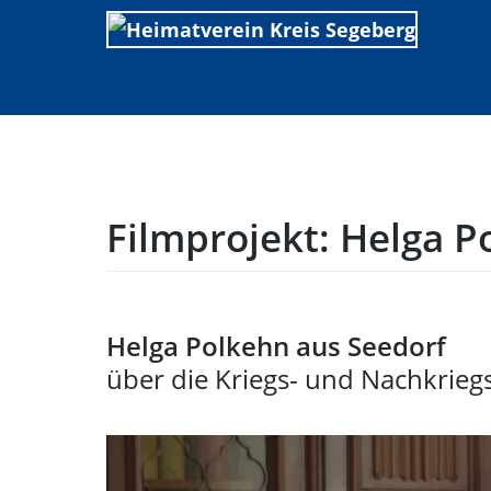
Skip
to
content
Filmprojekt: Helga P
Helga Polkehn aus Seedorf
über die Kriegs- und Nachkriegs