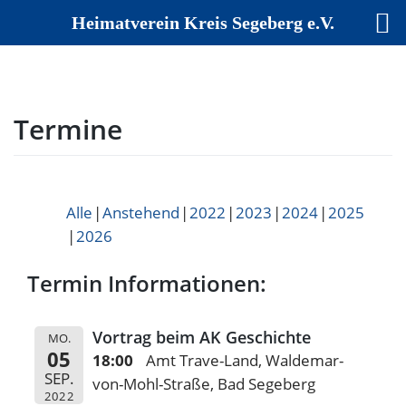
Heimatverein Kreis Segeberg e.V.
Skip
to
content
Termine
Alle
Anstehend
2022
2023
2024
2025
2026
Termin Informationen:
Vortrag beim AK Geschichte
MO.
05
18:00
Amt Trave-Land, Waldemar-
SEP.
von-Mohl-Straße, Bad Segeberg
2022