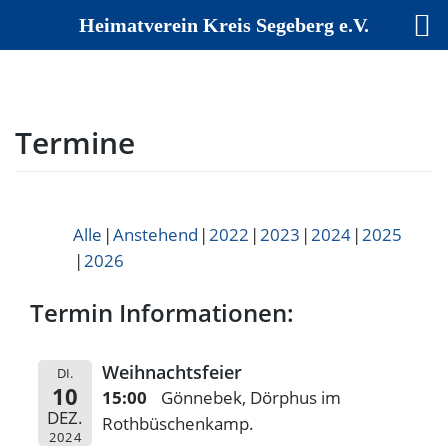
Heimatverein Kreis Segeberg e.V.
Skip
to
content
Termine
Alle
Anstehend
2022
2023
2024
2025
2026
Termin Informationen:
Weihnachtsfeier
DI.
10
15:00
Gönnebek, Dörphus im
DEZ.
Rothbüschenkamp.
2024