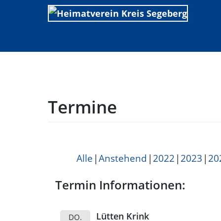
Skip
to
content
Termine
Alle
Anstehend
2022
2023
20
Termin Informationen:
Lütten Krink
DO.