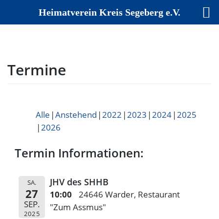
Heimatverein Kreis Segeberg e.V.
Skip
to
content
Termine
Alle
Anstehend
2022
2023
2024
2025
2026
Termin Informationen:
JHV des SHHB
SA.
27
10:00
24646 Warder, Restaurant
SEP.
"Zum Assmus"
2025