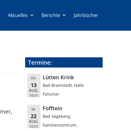
Aktuelles
Berichte
Jahrbücher
Termine:
Lütten Krink
DO.
13
Bad Bramstedt, Halle
AUG.
Fülscher
2026
Fofftein
SA.
mmer,
22
Bad Segeberg,
AUG.
Familienzentrum,
2026