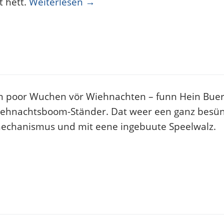
t hett.
Weiterlesen
→
 poor Wuchen vör Wiehnachten – funn Hein Buer
Wiehnachtsboom-Ständer. Dat weer een ganz besü
mechanismus und mit eene ingebuute Speelwalz.