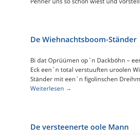
Penner uns so schön wiest und vörstell
De Wiehnachtsboom-Ständer
Bi dat Oprüümen op´n Dackböhn – een
Eck een´n total verstuuften uroolen 
Ständer mit een´n figolinschen Dreih
Weiterlesen
→
De versteenerte oole Mann