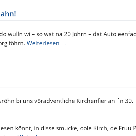
Bahn!
 do wulln wi – so wat na 20 Johrn – dat Auto eenfa
org föhrn.
Weiterlesen
→
röhn bi uns vöradventliche Kirchenfier an ´n 30.
esen könnt, in disse smucke, oole Kirch, de Fruu 