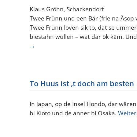
Klaus Gröhn, Schackendorf
Twee Frünn und een Bär (frie na Äsop v
Twee Frünn Iöven sik to, dat se ümmer
biestahn wullen – wat dar ök käm. U
→
To Huus ist ‚t doch am besten
In Japan, op de Insel Hondo, dar wären
bi Kioto und de anner bi Osaka.
Weiter