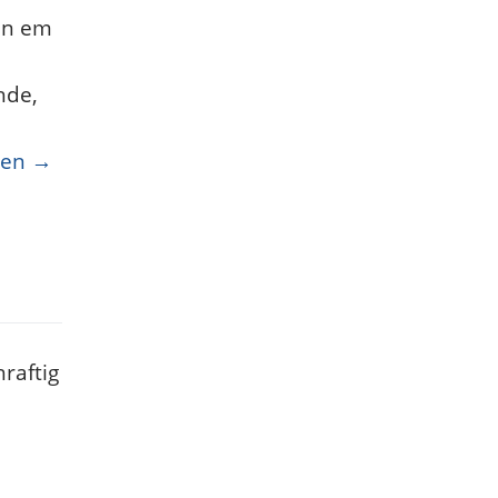
 an em
hde,
sen
→
raftig