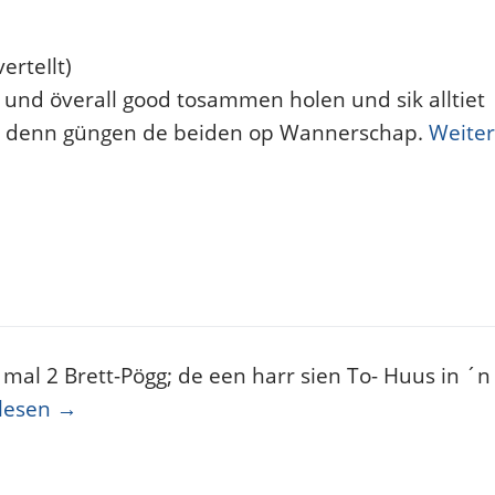
erteIlt)
 und överall good tosammen holen und sik alltiet
nd denn güngen de beiden op Wannerschap.
Weiter
 mal 2 Brett-Pögg; de een harr sien To- Huus in ´n
lesen
→