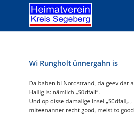
Skip
to
content
Wi Rungholt ünnergahn is
Da baben bi Nordstrand, da geev dat all
Hallig is: nämlich „Südfall“.
Und op disse damalige Insel „Südfall„ 
miteenanner recht good, meist to goo