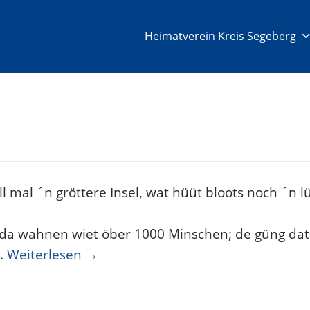
Heimatverein Kreis Segeberg
 mal ´n gröttere Insel, wat hüüt bloots noch ´n l
, da wahnen wiet öber 1000 Minschen; de güng dat 
d.
Weiterlesen
→