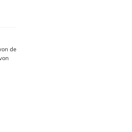
 von de
 von